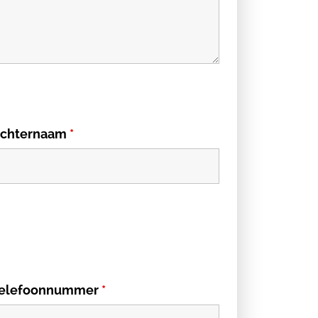
chternaam
*
elefoonnummer
*