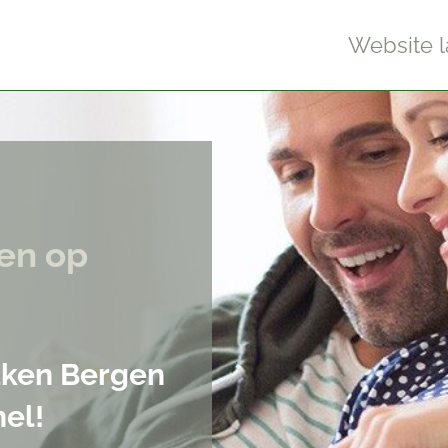
Website 
en op
aken Bergen
el!