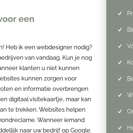
Pr
 voor een
Bi
Vo
an! Heb ik een webdesigner nodig?
bedrijven van vandaag. Kun je nog
Ko
anneer klanten u niet kunnen
Websites kunnen zorgen voor
Be
oten en informatie overbrengen
W
n digitaal visitekaartje, maar kan
an te trekken. Websites helpen
On
-mondreclame. Wanneer iemand
Ho
dellijk naar uw bedrijf op Google.