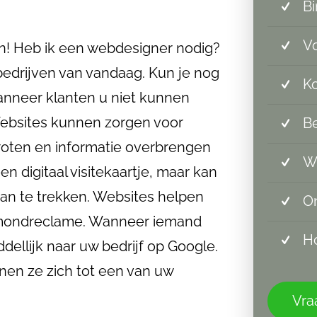
Bi
Vo
an! Heb ik een webdesigner nodig?
bedrijven van vandaag. Kun je nog
Ko
anneer klanten u niet kunnen
Websites kunnen zorgen voor
Be
oten en informatie overbrengen
W
n digitaal visitekaartje, maar kan
an te trekken. Websites helpen
On
-mondreclame. Wanneer iemand
Ho
dellijk naar uw bedrijf op Google.
nnen ze zich tot een van uw
Vraa