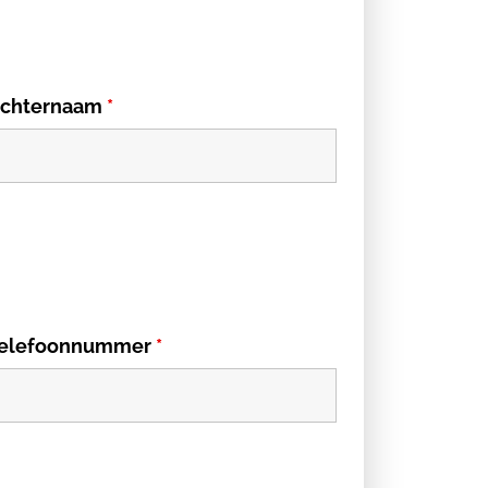
chternaam
*
elefoonnummer
*