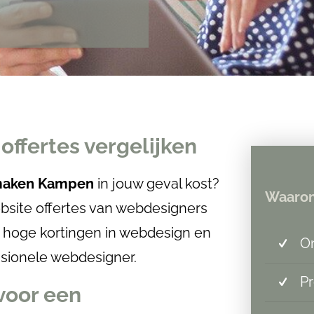
offertes vergelijken
 maken Kampen
in jouw geval kost?
Waarom
ebsite offertes van webdesigners
g hoge kortingen in webdesign en
On
ssionele webdesigner.
Pr
 voor een