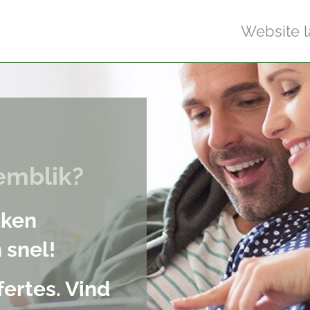
Website 
emblik?
aken
 snel!
fertes. Vind