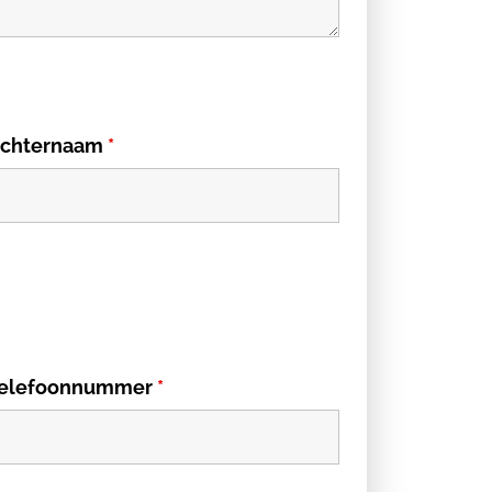
chternaam
*
elefoonnummer
*