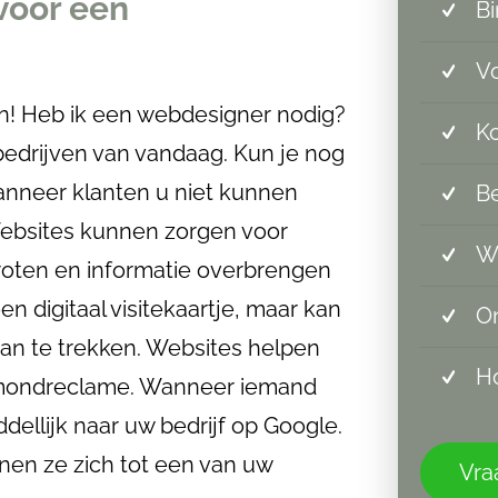
 voor een
Bi
Vo
an! Heb ik een webdesigner nodig?
Ko
bedrijven van vandaag. Kun je nog
anneer klanten u niet kunnen
Be
Websites kunnen zorgen voor
W
oten en informatie overbrengen
n digitaal visitekaartje, maar kan
On
an te trekken. Websites helpen
Ho
-mondreclame. Wanneer iemand
dellijk naar uw bedrijf op Google.
nnen ze zich tot een van uw
Vraa